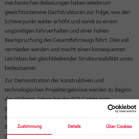
mechanischen Belastungen haben wiederum
gewichtsintensive Dachstrukturen zur Folge, was den
Schwerpunkt weiter erhöht und somit zu einem
ungünstigen Fahrverhalten und einer hohen
Beanspruchung des Gesamtfahrzeugs führt. Dies soll
vermieden werden und macht einen konsequenten
Leichtbau bei gleichbleibender Strukturstabilität umso
bedeutsamer.
Zur Demonstration der konstruktiven und
technologischen Projektergebnisse werden zu Beginn
des nächsten Jahres bei der RCS GmbH erste
prototypische FKV-Leichtbaudachstrukturen
hergestellt und anschließend unter wirklichkeitsnahen
Bedingungen im Fraunhofer Kunststoffzentrum
Zustimmung
Details
Über Cookies
Oberlausitz getestet. Zusammen mit dem assoziierten