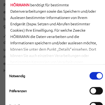
Partner HeiterBlick GmbH ist zudem die Herstellung
HÖRMANN
benötigt für bestimmte
Datenverarbeitungen sowie das Speichern und/oder
eines Demonstratordaches und die prototypische
Auslesen bestimmter Informationen von Ihrem
Integration in ein modernes Niederflurfahrzeug
Endgerät (bspw. Setzen und Abrufen bestimmter
geplant.
Cookies) Ihre Einwilligung. Für welche Zwecke
„Ohne neue innovative Leichtbaulösungen, lassen sich
HÖRMANN die Daten verarbeiten und die
die Betreiberanforderungen nach höchstem Komfort
Informationen speichern und/oder auslesen möchte,
und Umweltfreundlichkeit bei gleichbleibenden
können Sie unter dem Punkt „Details“ einsehen. Dort
können Sie auch einzelnen Verarbeitungen oder
maximalen Achslasten je Fahrzeug, nicht mehr
bestimmten Kategorien von Verarbeitungen
erfüllen“ ist sich Frank Salzwedel, Geschäftsführer der
zustimmen. Mit Klick auf „COOKIES ZULASSEN“ willigen
Hörmann Vehicle Engineering GmbH, sicher.
Einwilligungsauswahl
Sie ein, dass HÖRMANN alle der erläuterten
Notwendig
Informationen speichern sowie auslesen und damit
zusammenhängende Datenverarbeitungen vornehmen
Präferenzen
darf, die nicht ohnehin unbedingt erforderlich sind,
damit HÖRMANN Ihnen diese Webseite zur Verfügung