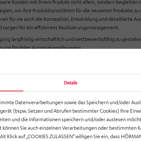
nsere Kunden mit ihrem Produkt nicht allein, sondern begleiten 
tegien, um ihre Produktionsstätten für die neuesten Produkte zu
ir für sie auch die Konzeption, Entwicklung und detaillierte Au
 sorgen für ein effizientes Realisierungsmanagement.
gung langfristig wirtschaftlich und wettbewerbsfähig zu gestalte
g von flexiblen Automationslösungen.
g des Fertigungsablaufs anhand der definierten Technologien u
gung des Automatisierungsgrads in Abhängigkeit von Stückzahl 
Details
ion der Fabrikabläufe durch Integration der Produktionslinien in
uplanung
timmte Datenverarbeitungen sowie das Speichern und/oder Aus
g der logistischen Prozesse
Konstruktion von Vorrichtungen und 
gerät (bspw. Setzen und Abrufen bestimmter Cookies) Ihre Einwi
ten und die Informationen speichern und/oder auslesen möcht
ort können Sie auch einzelnen Verarbeitungen oder bestimmten 
it Klick auf „COOKIES ZULASSEN“ willigen Sie ein, dass HÖRMAN