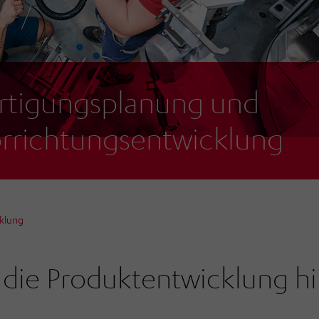
rtigungsplanung und
rrichtungsentwicklung
klung
die Produktentwicklung hin