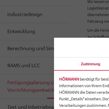
Wir lassen u
Logistikstra
Industriedesign
übernehmen w
Fahrzeug und
Um die Ferti
Entwicklung
zur Schaffun
Planun
Berechnung und Simulation
Festle
Zustimmung
Simulat
RAMS und LCC
Neuba
HÖRMANN
benötigt für bes
Planun
Fertigungsplanung und
Informationen von Ihrem End
Vorrichtungsentwicklung
HÖRMANN die Daten verarbei
Punkt „Details“ einsehen. D
Verarbeitungen zustimmen. M
Test und Inbetriebnahme