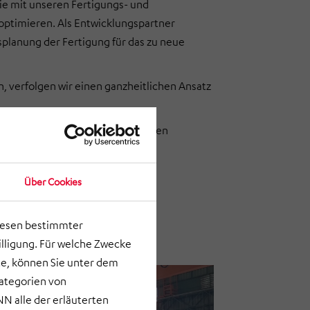
sie mit unseren Fertigungs- und
 optimieren. Als Entwicklungspartner
splanung der Fertigung für das zu neue
n, verfolgen wir einen ganzheitlichen Ansatz
nd der Konstruktionsanforderungen
und Qualität
Über Cookies
 die vorhandene Fabrik bzw. der
lesen bestimmter
Betriebsmitteln
lligung. Für welche Zwecke
e, können Sie unter dem
Kategorien von
N alle der erläuterten