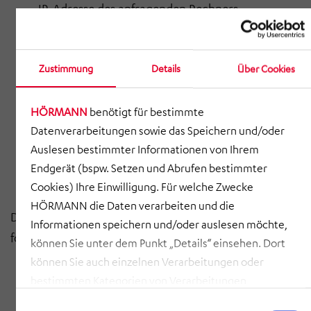
IP-Adresse des anfragenden Rechners,
Datum und Uhrzeit des Zugriffs,
Name und URL der abgerufenen Datei,
Zustimmung
Details
Über Cookies
Internetseite, von der aus der Zugriff erfolgt
HÖRMANN
benötigt für bestimmte
(Referrer-URL),
Datenverarbeitungen sowie das Speichern und/oder
verwendeter Browser und ggf. das
Auslesen bestimmter Informationen von Ihrem
Betriebssystem Ihres Rechners sowie der Name
Endgerät (bspw. Setzen und Abrufen bestimmter
Ihres Access-Providers.
Cookies) Ihre Einwilligung. Für welche Zwecke
HÖRMANN die Daten verarbeiten und die
Die genannten Daten verarbeitet das Unternehmen zu
Informationen speichern und/oder auslesen möchte,
folgenden Zwecken:
können Sie unter dem Punkt „Details“ einsehen. Dort
können Sie auch einzelnen Verarbeitungen oder
Gewährleistung eines reibungslosen
bestimmten Kategorien von Verarbeitungen
Verbindungsaufbaus der Internetseite,
zustimmen. Mit Klick auf „COOKIES ZULASSEN“ willigen
Einwilligungsauswahl